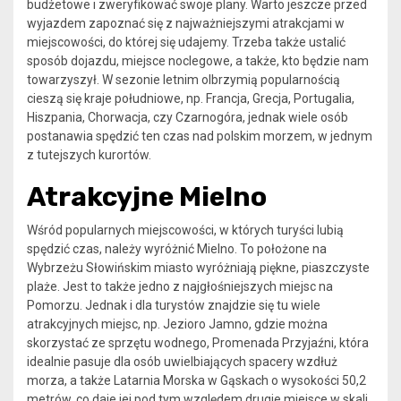
budżetowe i zweryfikować swoje plany. Warto jeszcze przed
wyjazdem zapoznać się z najważniejszymi atrakcjami w
miejscowości, do której się udajemy. Trzeba także ustalić
sposób dojazdu, miejsce noclegowe, a także, kto będzie nam
towarzyszył. W sezonie letnim olbrzymią popularnością
cieszą się kraje południowe, np. Francja, Grecja, Portugalia,
Hiszpania, Chorwacja, czy Czarnogóra, jednak wiele osób
postanawia spędzić ten czas nad polskim morzem, w jednym
z tutejszych kurortów.
Atrakcyjne Mielno
Wśród popularnych miejscowości, w których turyści lubią
spędzić czas, należy wyróżnić Mielno. To położone na
Wybrzeżu Słowińskim miasto wyróżniają piękne, piaszczyste
plaże. Jest to także jedno z najgłośniejszych miejsc na
Pomorzu. Jednak i dla turystów znajdzie się tu wiele
atrakcyjnych miejsc, np. Jezioro Jamno, gdzie można
skorzystać ze sprzętu wodnego, Promenada Przyjaźni, która
idealnie pasuje dla osób uwielbiających spacery wzdłuż
morza, a także Latarnia Morska w Gąskach o wysokości 50,2
metrów, co daje jej pod tym względem drugie miejsce w skali