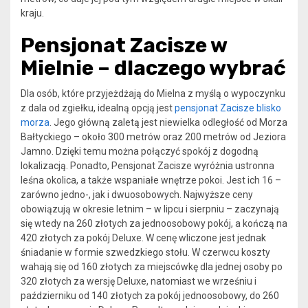
kraju.
Pensjonat Zacisze w
Mielnie – dlaczego wybrać
Dla osób, które przyjeżdżają do Mielna z myślą o wypoczynku
z dala od zgiełku, idealną opcją jest
pensjonat Zacisze blisko
morza
. Jego główną zaletą jest niewielka odległość od Morza
Bałtyckiego – około 300 metrów oraz 200 metrów od Jeziora
Jamno. Dzięki temu można połączyć spokój z dogodną
lokalizacją. Ponadto, Pensjonat Zacisze wyróżnia ustronna
leśna okolica, a także wspaniałe wnętrze pokoi. Jest ich 16 –
zarówno jedno-, jak i dwuosobowych. Najwyższe ceny
obowiązują w okresie letnim – w lipcu i sierpniu – zaczynają
się wtedy na 260 złotych za jednoosobowy pokój, a kończą na
420 złotych za pokój Deluxe. W cenę wliczone jest jednak
śniadanie w formie szwedzkiego stołu. W czerwcu koszty
wahają się od 160 złotych za miejscówkę dla jednej osoby po
320 złotych za wersję Deluxe, natomiast we wrześniu i
październiku od 140 złotych za pokój jednoosobowy, do 260