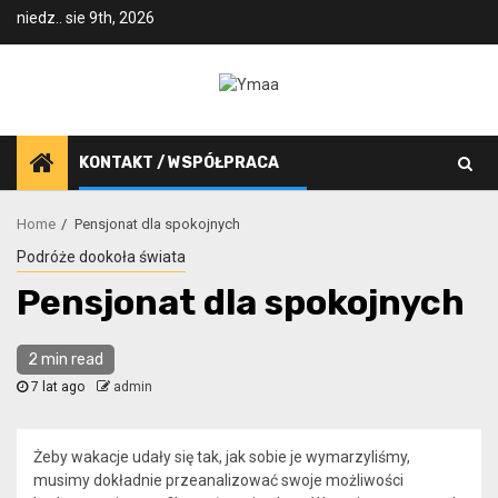
Skip
niedz.. sie 9th, 2026
to
content
KONTAKT / WSPÓŁPRACA
Home
Pensjonat dla spokojnych
Podróże dookoła świata
Pensjonat dla spokojnych
2 min read
7 lat ago
admin
Żeby wakacje udały się tak, jak sobie je wymarzyliśmy,
musimy dokładnie przeanalizować swoje możliwości