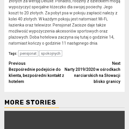
złotych za wersję Deluxe. Ponadto, rodziny z dzieckiem mogą
wypożyczyć specjalne łóżeczko dla swojej pociechy. Jego
koszt to 20 złotych. Za pobyt psa w pokoju zapłacić należy z
kolei 40 złotych. W każdym pokoju jest natomiast Wi-Fi,
łazienka oraz telewizor. Pensjonat Zacisze daje także
możliwość wypożyczenia akcesoriów sportowych oraz
plażowych. Doba hotelowa zaczyna się tutaj o godzinie 14,
natomiast kończy o godzinie 11 następnego dnia.
pensjonat
spokojnych
Tags:
Continue
Previous
Next
Bezpośrednie podejście do
Narty 2019/2020 w ośrodkach
Reading
klienta, bezpośredni kontakt z
narciarskich na Słowacji
hotelem
blisko granicy
MORE STORIES