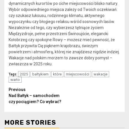
dynamicznych kurortów po ciche miejscowości blisko natury.
Wybór odpowiedniego miejsca zależy od Twoich oczekiwań:
czy szukasz luksusu, rodzinnego klimatu, aktywnego
wypoczynku czy błogiego relaksu wśród sosnowych lasów.
Niezależnie od tego, czy wybierzesz tętniące życiem
Międzyzdroje, pełne przestrzeni Świnoujście, elegancki
Kołobrzeg czy spokojne Rowy – możesz mieć pewność, że
Bałtyk przywita Cię pięknem krajobrazu, świeżym
powietrzem i atmosferą, której nie znajdziesz nigdzie indziej.
Wakacje nad polskim morzem to zawsze dobry pomysł –
zwłaszcza w 2025 roku.
2025
bałtykiem
które
miejscowości
wakacje
Tags:
warto
Continue
Previous
Nad Bałtyk – samochodem
Reading
czy pociągiem? Co wybrać?
MORE STORIES