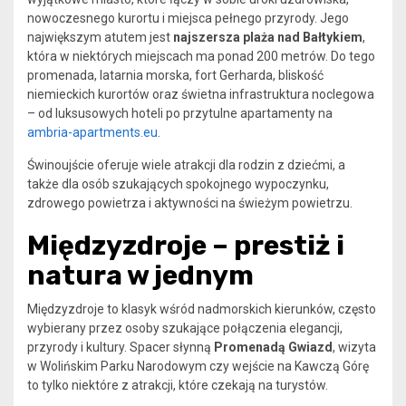
nowoczesnego kurortu i miejsca pełnego przyrody. Jego
największym atutem jest
najszersza plaża nad Bałtykiem
,
która w niektórych miejscach ma ponad 200 metrów. Do tego
promenada, latarnia morska, fort Gerharda, bliskość
niemieckich kurortów oraz świetna infrastruktura noclegowa
– od luksusowych hoteli po przytulne apartamenty na
ambria-apartments.eu
.
Świnoujście oferuje wiele atrakcji dla rodzin z dziećmi, a
także dla osób szukających spokojnego wypoczynku,
zdrowego powietrza i aktywności na świeżym powietrzu.
Międzyzdroje – prestiż i
natura w jednym
Międzyzdroje to klasyk wśród nadmorskich kierunków, często
wybierany przez osoby szukające połączenia elegancji,
przyrody i kultury. Spacer słynną
Promenadą Gwiazd
, wizyta
w Wolińskim Parku Narodowym czy wejście na Kawczą Górę
to tylko niektóre z atrakcji, które czekają na turystów.