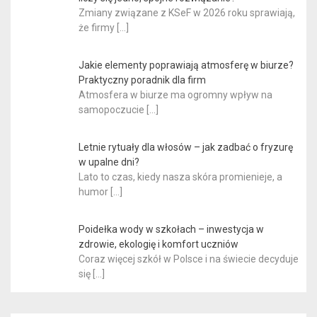
Zmiany związane z KSeF w 2026 roku sprawiają,
że firmy
[…]
Jakie elementy poprawiają atmosferę w biurze?
Praktyczny poradnik dla firm
Atmosfera w biurze ma ogromny wpływ na
samopoczucie
[…]
Letnie rytuały dla włosów – jak zadbać o fryzurę
w upalne dni?
Lato to czas, kiedy nasza skóra promienieje, a
humor
[…]
Poidełka wody w szkołach – inwestycja w
zdrowie, ekologię i komfort uczniów
Coraz więcej szkół w Polsce i na świecie decyduje
się
[…]