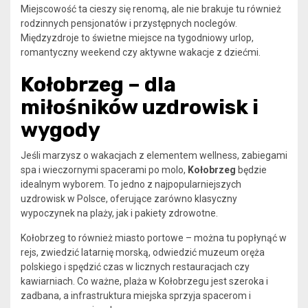
Miejscowość ta cieszy się renomą, ale nie brakuje tu również
rodzinnych pensjonatów i przystępnych noclegów.
Międzyzdroje to świetne miejsce na tygodniowy urlop,
romantyczny weekend czy aktywne wakacje z dziećmi.
Kołobrzeg – dla
miłośników uzdrowisk i
wygody
Jeśli marzysz o wakacjach z elementem wellness, zabiegami
spa i wieczornymi spacerami po molo,
Kołobrzeg
będzie
idealnym wyborem. To jedno z najpopularniejszych
uzdrowisk w Polsce, oferujące zarówno klasyczny
wypoczynek na plaży, jak i pakiety zdrowotne.
Kołobrzeg to również miasto portowe – można tu popłynąć w
rejs, zwiedzić latarnię morską, odwiedzić muzeum oręża
polskiego i spędzić czas w licznych restauracjach czy
kawiarniach. Co ważne, plaża w Kołobrzegu jest szeroka i
zadbana, a infrastruktura miejska sprzyja spacerom i