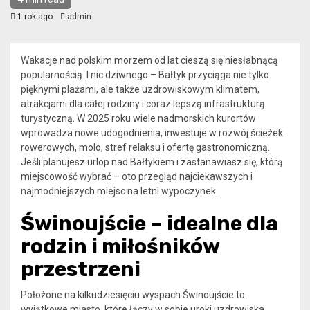
1 rok ago
admin
Wakacje nad polskim morzem od lat cieszą się niesłabnącą
popularnością. I nic dziwnego – Bałtyk przyciąga nie tylko
pięknymi plażami, ale także uzdrowiskowym klimatem,
atrakcjami dla całej rodziny i coraz lepszą infrastrukturą
turystyczną. W 2025 roku wiele nadmorskich kurortów
wprowadza nowe udogodnienia, inwestuje w rozwój ścieżek
rowerowych, molo, stref relaksu i ofertę gastronomiczną.
Jeśli planujesz urlop nad Bałtykiem i zastanawiasz się, którą
miejscowość wybrać – oto przegląd najciekawszych i
najmodniejszych miejsc na letni wypoczynek.
Świnoujście – idealne dla
rodzin i miłośników
przestrzeni
Położone na kilkudziesięciu wyspach Świnoujście to
wyjątkowe miasto, które łączy w sobie uroki uzdrowiska,