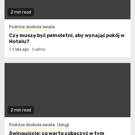
2 min read
Podróże dookoła świata
Czy muszę być pełnoletni, aby wynająć pokój w
Hotelu?
3 lata ago
admin
2 min read
Podróże dookoła świata
Usługi
Świnoujście: co warto zobaczyć w tym