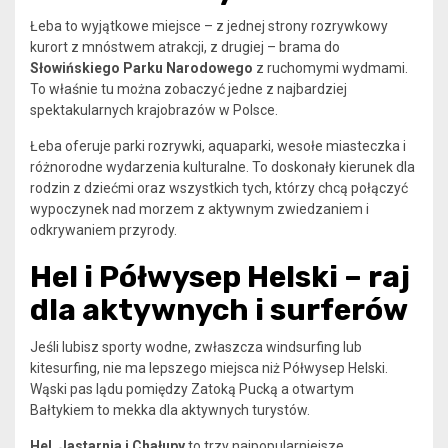
Łeba to wyjątkowe miejsce – z jednej strony rozrywkowy
kurort z mnóstwem atrakcji, z drugiej – brama do
Słowińskiego Parku Narodowego
z ruchomymi wydmami.
To właśnie tu można zobaczyć jedne z najbardziej
spektakularnych krajobrazów w Polsce.
Łeba oferuje parki rozrywki, aquaparki, wesołe miasteczka i
różnorodne wydarzenia kulturalne. To doskonały kierunek dla
rodzin z dziećmi oraz wszystkich tych, którzy chcą połączyć
wypoczynek nad morzem z aktywnym zwiedzaniem i
odkrywaniem przyrody.
Hel i Półwysep Helski – raj
dla aktywnych i surferów
Jeśli lubisz sporty wodne, zwłaszcza windsurfing lub
kitesurfing, nie ma lepszego miejsca niż Półwysep Helski.
Wąski pas lądu pomiędzy Zatoką Pucką a otwartym
Bałtykiem to mekka dla aktywnych turystów.
Hel, Jastarnia i Chałupy
to trzy najpopularniejsze