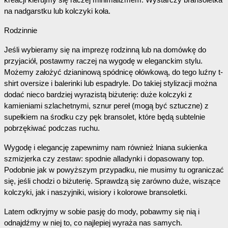
na nadgarstku lub kolczyki koła.
Rodzinnie 
Jeśli wybieramy się na imprezę rodzinną lub na domówkę do 
przyjaciół, postawmy raczej na wygodę w eleganckim stylu. 
Możemy założyć dzianinową spódnicę ołówkową, do tego luźny t-
shirt oversize i balerinki lub espadryle. Do takiej stylizacji można 
dodać nieco bardziej wyrazistą biżuterię: duże kolczyki z 
kamieniami szlachetnymi, sznur pereł (mogą być sztuczne) z 
supełkiem na środku czy pęk bransolet, które będą subtelnie 
pobrzękiwać podczas ruchu. 
Wygodę i elegancję zapewnimy nam również lniana sukienka 
szmizjerka czy zestaw: spodnie alladynki i dopasowany top. 
Podobnie jak w powyższym przypadku, nie musimy tu ograniczać 
się, jeśli chodzi o biżuterię. Sprawdzą się zarówno duże, wiszące 
kolczyki, jak i naszyjniki, wisiory i kolorowe bransoletki.
Latem odkryjmy w sobie pasję do mody, pobawmy się nią i 
odnajdźmy w niej to, co najlepiej wyraża nas samych.