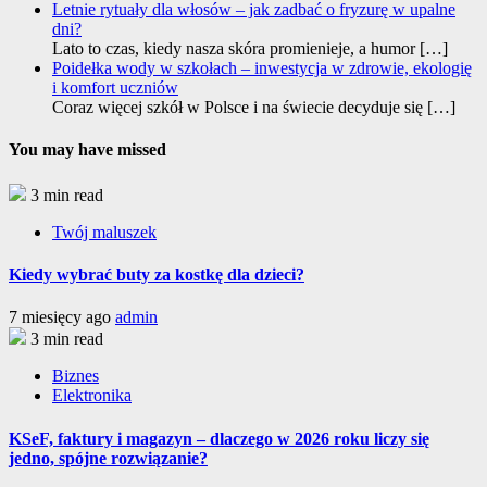
Letnie rytuały dla włosów – jak zadbać o fryzurę w upalne
dni?
Lato to czas, kiedy nasza skóra promienieje, a humor
[…]
Poidełka wody w szkołach – inwestycja w zdrowie, ekologię
i komfort uczniów
Coraz więcej szkół w Polsce i na świecie decyduje się
[…]
You may have missed
3 min read
Twój maluszek
Kiedy wybrać buty za kostkę dla dzieci?
7 miesięcy ago
admin
3 min read
Biznes
Elektronika
KSeF, faktury i magazyn – dlaczego w 2026 roku liczy się
jedno, spójne rozwiązanie?