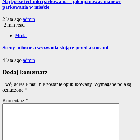
Najlepsze techniki parkowania – jak opanować manewr
parkowania w mieście
2 lata ago
admin
2 min read
Moda
Sceny miłosne a wyzwania stojące przed aktorami
4 lata ago
admin
Dodaj komentarz
Twój adres e-mail nie zostanie opublikowany.
Wymagane pola są
oznaczone
*
Komentarz
*