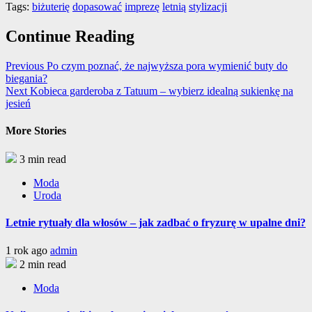
Tags:
biżuterię
dopasować
imprezę
letnią
stylizacji
Continue Reading
Previous
Po czym poznać, że najwyższa pora wymienić buty do
biegania?
Next
Kobieca garderoba z Tatuum – wybierz idealną sukienkę na
jesień
More Stories
3 min read
Moda
Uroda
Letnie rytuały dla włosów – jak zadbać o fryzurę w upalne dni?
1 rok ago
admin
2 min read
Moda