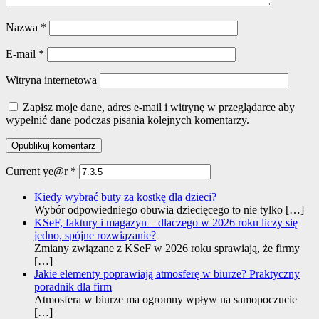
Nazwa
*
E-mail
*
Witryna internetowa
Zapisz moje dane, adres e-mail i witrynę w przeglądarce aby
wypełnić dane podczas pisania kolejnych komentarzy.
Current ye@r
*
Kiedy wybrać buty za kostkę dla dzieci?
Wybór odpowiedniego obuwia dziecięcego to nie tylko
[…]
KSeF, faktury i magazyn – dlaczego w 2026 roku liczy się
jedno, spójne rozwiązanie?
Zmiany związane z KSeF w 2026 roku sprawiają, że firmy
[…]
Jakie elementy poprawiają atmosferę w biurze? Praktyczny
poradnik dla firm
Atmosfera w biurze ma ogromny wpływ na samopoczucie
[…]