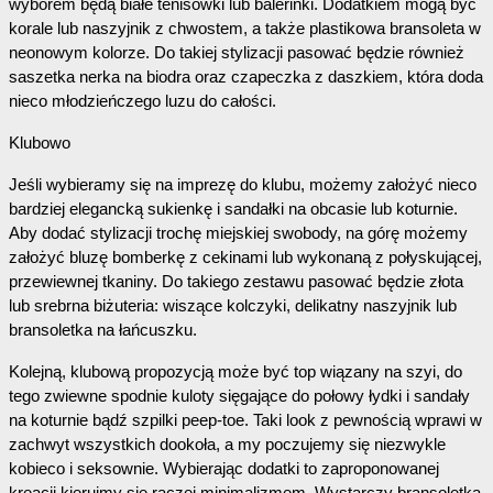
wyborem będą białe tenisówki lub balerinki. Dodatkiem mogą być 
korale lub naszyjnik z chwostem, a także plastikowa bransoleta w 
neonowym kolorze. Do takiej stylizacji pasować będzie również 
saszetka nerka na biodra oraz czapeczka z daszkiem, która doda 
nieco młodzieńczego luzu do całości.
Klubowo
Jeśli wybieramy się na imprezę do klubu, możemy założyć nieco 
bardziej elegancką sukienkę i sandałki na obcasie lub koturnie. 
Aby dodać stylizacji trochę miejskiej swobody, na górę możemy 
założyć bluzę bomberkę z cekinami lub wykonaną z połyskującej, 
przewiewnej tkaniny. Do takiego zestawu pasować będzie złota 
lub srebrna biżuteria: wiszące kolczyki, delikatny naszyjnik lub 
bransoletka na łańcuszku. 
Kolejną, klubową propozycją może być top wiązany na szyi, do 
tego zwiewne spodnie kuloty sięgające do połowy łydki i sandały 
na koturnie bądź szpilki peep-toe. Taki look z pewnością wprawi w 
zachwyt wszystkich dookoła, a my poczujemy się niezwykle 
kobieco i seksownie. Wybierając dodatki to zaproponowanej 
kreacji kierujmy się raczej minimalizmem. Wystarczy bransoletka 