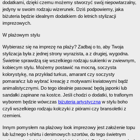
dodatkami, dzięki czemu możemy stworzyć swój niepowtarzalny, 
jedyny w swoim rodzaju wizerunek. Dziś podpowiemy, jaka 
biżuteria będzie idealnym dodatkiem do letnich stylizacji 
imprezowych.
W plażowym stylu
Wybierasz się na imprezę na plaży? Zadbaj o to, aby Twoja 
stylizacja była z jednej strony wyrazista, a z drugiej, wygodna. 
Świetnie sprawdzą się wszelkiego rodzaju sukienki w zwiewnym, 
kobiecym stylu. Możemy postawić na mocną, soczysta 
kolorystykę, na przykład turkus, amarant czy soczysty 
pomarańcz lub wybrać kreację z motywami kwiatowymi bądź 
animalistycznymi. Do tego idealnie pasować będą japonki lub 
sandałki zapinane na kostce. Jeśli chodzi o dodatki, to trafionym 
wyborem będzie wówczas 
biżuteria artystyczna
 w stylu boho 
czyli wszelkiego rodzaju kolczyki z piórami czy bransoletki z 
rzemieni. 
Innym pomysłem na plażowy look imprezowy jest założenie topu 
lub luźnego t-shirtu i denimowych szortów, do tego świetnym 