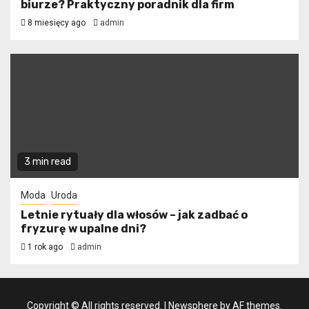
biurze? Praktyczny poradnik dla firm
8 miesięcy ago
admin
3 min read
Moda
Uroda
Letnie rytuały dla włosów – jak zadbać o
fryzurę w upalne dni?
1 rok ago
admin
Copyright © All rights reserved.
|
Newsphere
by AF themes.