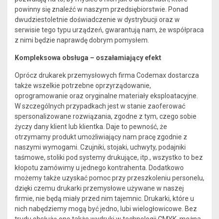
powinny się znaleźć w naszym przedsiębiorstwie. Ponad
dwudziestoletnie doświadczenie w dystrybucji oraz w
serwisie tego typu urządzeń, gwarantują nam, że współpraca
z nimi będzie naprawdę dobrym pomysłem.
Kompleksowa obsługa – oszałamiający efekt
Oprócz drukarek przemysłowych firma Codemax dostarcza
także wszelkie potrzebne oprzyrządowanie,
oprogramowanie oraz oryginalne materiały eksploatacyjne.
W szczególnych przypadkach jest w stanie zaoferować
spersonalizowane rozwiązania, zgodne z tym, czego sobie
życzy dany klient lub klientka. Daje to pewność, że
otrzymamy produkt umożliwiający nam pracę zgodnie z
naszymi wymogami. Czujniki, stojaki, uchwyty, podajniki
taśmowe, stoliki pod systemy drukujące, itp., wszystko to bez
kłopotu zamówimy u jednego kontrahenta. Dodatkowo
możemy także uzyskać pomoc przy przeszkoleniu personelu,
dzięki czemu drukarki przemysłowe używane w naszej
firmie, nie będą miały przed nim tajemnic. Drukarki, które u
nich nabędziemy mogą być jedno, lubi wielogłowicowe. Bez
trudu obsłużą one także wydruki w technologii CMYK, można