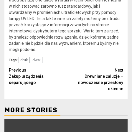
w nich stosować zarówno tusz standardowy, jak i
utwardzalny w promieniach ultrafioletowych przy pomocy
lampy UV LED. Te, a także inne ich zalety możemy bez trudu
poznać, korzystając z informacji zawartych na stronie
internetowej dystrybutora tego sprzętu. Warto tam zajrzeć,
by znaleźć odpowiednie rozwiązanie, dzięki któremu żadne
zadanie nie będzie dla nas wyzwaniem, któremu byśmy nie
mogli podołać.
druk
dwa!
Tags:
Continue
Previous
Next
Zakup urządzenia
Drewniane żaluzje –
Reading
separującego
nowoczesne przesłony
okienne
MORE STORIES