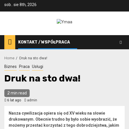
Skip
sob.. sie 8th, 2026
to
content
KONTAKT / WSPÓŁPRACA
Home
Druk na sto dwa!
Biznes
Praca
Usługi
Druk na sto dwa!
2 min read
6 lat ago
admin
Nasza cywilizacja opiera się od XV wieku na słowie
drukowanym. Obecnie trudno by było sobie wyobrazić, że
możemy przestać korzystać z tego dobrodziejstwa, jakim