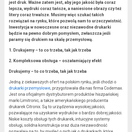
jest druk. Ważne zatem jest, aby jego jakość była coraz
lepsza, wydruki coraz tańsze, a naniesione obrazy czy też
litery coraz trwalsze. Musimy więc szukać takich
rozwiązań na rynku, które pozwolą nam to urzeczywistnić.
Inwestycja w nowoczesne oraz niezawodne drukarki
będzie na pewno dobrym pomysłem, zwłaszcza jeśli
paramy się drukiem na skalę przemysłową.
1. Drukujemy – to co trzeba, tak jak trzeba
2. Kompleksowa obsługa – oszałamiający efekt
Drukujemy – to co trzeba, tak jak trzeba
Jedną z ciekawszych ofert na polskim rynku, jeśli chodzi o
drukarki przemysłowe
, przygotowała dla nas firma Codemax.
Jest ona oficjalnym dystrybutorem produktów hiszpańskiej
marki Limitronic, a także amerykańskiego producenta
drukarek Citronix. Są to urządzenia wysokiej jakości,
pozwalające na uzyskanie wydruków o bardzo dobrej jakości.
Niskie koszty obsługi tych drukarek, intuicyjne systemy
obsługi, solidna konstrukcja oraz duża niezawodność
pozwalają na to, by myśleć o nich jak o drukarkach, które