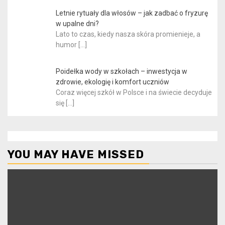
Letnie rytuały dla włosów – jak zadbać o fryzurę
w upalne dni?
Lato to czas, kiedy nasza skóra promienieje, a
humor
[…]
Poidełka wody w szkołach – inwestycja w
zdrowie, ekologię i komfort uczniów
Coraz więcej szkół w Polsce i na świecie decyduje
się
[…]
YOU MAY HAVE MISSED