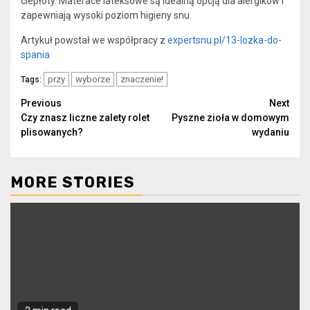
ciepłoty. Materace lateksowe są idealną opcją dla alergików i
zapewniają wysoki poziom higieny snu.
Artykuł powstał we współpracy z
expertsnu.pl/13-lozka-do-
spania
przy
wyborze
znaczenie!
Tags:
Continue
Previous
Next
Czy znasz liczne zalety rolet
Pyszne zioła w domowym
Reading
plisowanych?
wydaniu
MORE STORIES