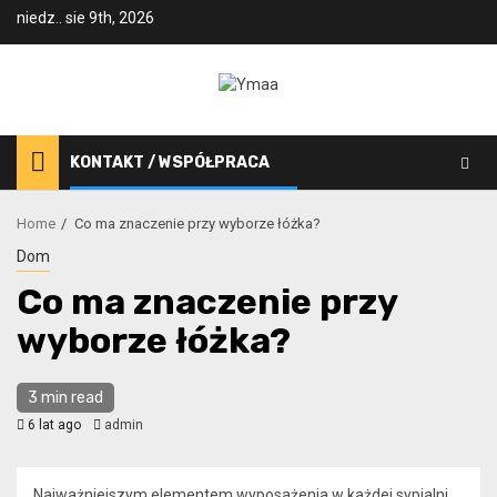
Skip
niedz.. sie 9th, 2026
to
content
KONTAKT / WSPÓŁPRACA
Home
Co ma znaczenie przy wyborze łóżka?
Dom
Co ma znaczenie przy
wyborze łóżka?
3 min read
6 lat ago
admin
Najważniejszym elementem wyposażenia w każdej sypialni