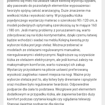
powinno się mieć na uwadze także kwestię wystroju sypialni,
aby pasowało do pozostałych elementów wyposażenia i
tworzyło spójną całość aranżacyjną. Duże znaczenie ma
wielkość łóżka i wysokość ramy. W przypadku łóżka
pojedynczego wystarczy materac o szerokości 90 i 120 cm, a
modeli podwójnych optymalną szerokością są te mające 160
i 180 cm. Jeśli mamy problemy z poruszaniem się, warto
zdecydować się na łóżko kontynentalne, dzięki czemu łatwiej
będzie wchodzić i siadać na meblu.Kolejną kwestią przy
wyborze łóżka jest jego stelaż. Można przebierać w
modelach ze stelażami regulowanymi manualnie,
nieregulowanymi i elektrycznymi. Najdroższe są oczywiście
łóżka ze stelażem elektrycznym, ale jeśli komuś zależy na
maksymalnym komforcie, warto rozważyć ich zakup.
Wystarczy przyciskami na pilocie ustawić preferowaną
wysokość zagłówka i nawet miejsca na nogi. Ważne przy
wyborze stelaża jest to, aby listwy były drewniane i sprężyste
oraz możliwe było regulowanie twardości. Odpowiednie
podparcie dla ciała to podstawa. Wezgłowie jest elementem
dodatkowym w przypadku łóżka, ale zapewnia bardzo duży
komfort podczas czytania książki czy oglądania telewizji.
Stanowi świetnie podparcie dla pleców.