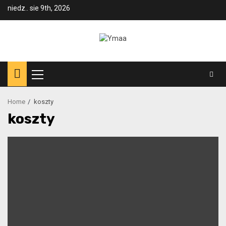
Skip
niedz.. sie 9th, 2026
to
content
Primary
Menu
Home
koszty
koszty