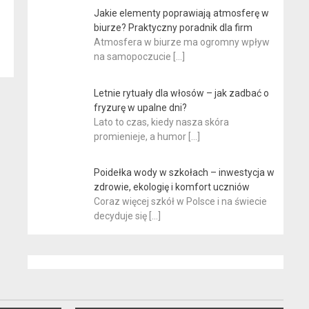
Jakie elementy poprawiają atmosferę w
biurze? Praktyczny poradnik dla firm
Atmosfera w biurze ma ogromny wpływ
na samopoczucie
[…]
Letnie rytuały dla włosów – jak zadbać o
fryzurę w upalne dni?
Lato to czas, kiedy nasza skóra
promienieje, a humor
[…]
Poidełka wody w szkołach – inwestycja w
zdrowie, ekologię i komfort uczniów
Coraz więcej szkół w Polsce i na świecie
decyduje się
[…]