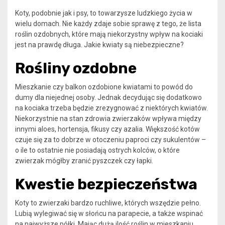
Koty, podobnie jak i psy, to towarzysze ludzkiego życia w
wielu domach. Nie każdy zdaje sobie sprawę z tego, że lista
roślin ozdobnych, które mają niekorzystny wpływ na kociaki
jest na prawdę długa. Jakie kwiaty są niebezpieczne?
Rośliny ozdobne
Mieszkanie czy balkon ozdobione kwiatami to powód do
dumy dla niejednej osoby. Jednak decydując się dodatkowo
na kociaka trzeba będzie zrezygnować z niektórych kwiatów.
Niekorzystnie na stan zdrowia zwierzaków wpływa między
innymi aloes, hortensja, fikusy czy azalia. Większość kotów
czuje się za to dobrze w otoczeniu paproci czy sukulentów –
o ile to ostatnie nie posiadają ostrych kolców, o które
zwierzak mógłby zranić pyszczek czy łapki.
Kwestie bezpieczeństwa
Koty to zwierzaki bardzo ruchliwe, których wszędzie pełno.
Lubią wylegiwać się w słońcu na parapecie, a także wspinać
na najwyższe półki. Mając dużą ilość roślin w mieszkaniu,