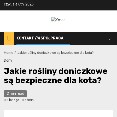
Skip
czw.. sie 6th, 2026
to
content
KONTAKT / WSPÓŁPRACA
Home
Jakie rośliny doniczkowe są bezpieczne dla kota?
Dom
Jakie rośliny doniczkowe
są bezpieczne dla kota?
2 min read
8 lat ago
admin