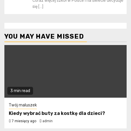
Coraz więcej szkół w Polsce i na świecie decyduje
się
[…]
YOU MAY HAVE MISSED
3 min read
Twój maluszek
Kiedy wybrać buty za kostkę dla dzieci?
7 miesięcy ago
admin