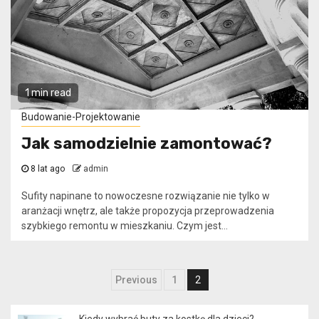
1 min read
Budowanie-Projektowanie
Jak samodzielnie zamontować?
8 lat ago
admin
Sufity napinane to nowoczesne rozwiązanie nie tylko w
aranżacji wnętrz, ale także propozycja przeprowadzenia
szybkiego remontu w mieszkaniu. Czym jest...
Nawigacja
Previous
1
2
po