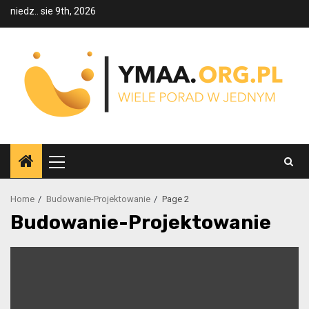
Skip
niedz.. sie 9th, 2026
to
content
Primary
Menu
Home
Budowanie-Projektowanie
Page 2
Budowanie-Projektowanie