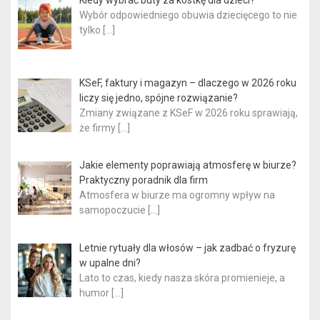
Kiedy wybrać buty za kostkę dla dzieci?
wpisach
Wybór odpowiedniego obuwia dziecięcego to nie
tylko
[…]
KSeF, faktury i magazyn – dlaczego w 2026 roku
liczy się jedno, spójne rozwiązanie?
Zmiany związane z KSeF w 2026 roku sprawiają,
że firmy
[…]
Jakie elementy poprawiają atmosferę w biurze?
Praktyczny poradnik dla firm
Atmosfera w biurze ma ogromny wpływ na
samopoczucie
[…]
Letnie rytuały dla włosów – jak zadbać o fryzurę
w upalne dni?
Lato to czas, kiedy nasza skóra promienieje, a
humor
[…]