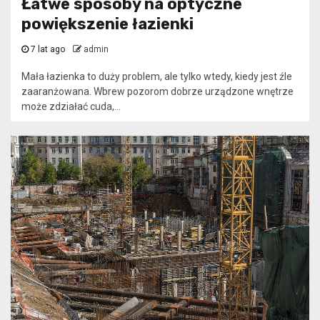
Łatwe sposoby na optyczne
powiększenie łazienki
7 lat ago
admin
Mała łazienka to duży problem, ale tylko wtedy, kiedy jest źle
zaaranżowana. Wbrew pozorom dobrze urządzone wnętrze
może zdziałać cuda,...