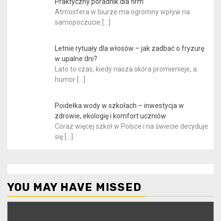
Praktyczny poradnik dla firm
Atmosfera w biurze ma ogromny wpływ na
samopoczucie
[…]
Letnie rytuały dla włosów – jak zadbać o fryzurę
w upalne dni?
Lato to czas, kiedy nasza skóra promienieje, a
humor
[…]
Poidełka wody w szkołach – inwestycja w
zdrowie, ekologię i komfort uczniów
Coraz więcej szkół w Polsce i na świecie decyduje
się
[…]
YOU MAY HAVE MISSED