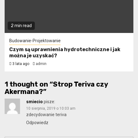
2 min read
Budowanie-Projektowanie
Czym są uprawnienia hydrotechniczne i jak
można je uzyskać?
3 lata ago
admin
1 thought on “
Strop Teriva czy
Akermana?
”
smiecio
pisze:
10 sierpnia, 2019 o 10:03 am
zdecydowanie teriva
Odpowiedz