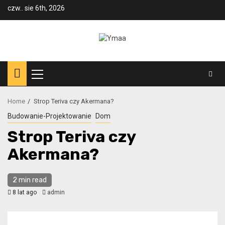
Skip
czw.. sie 6th, 2026
to
content
Primary
Menu
Home
Strop Teriva czy Akermana?
Budowanie-Projektowanie
Dom
Strop Teriva czy
Akermana?
2 min read
8 lat ago
admin