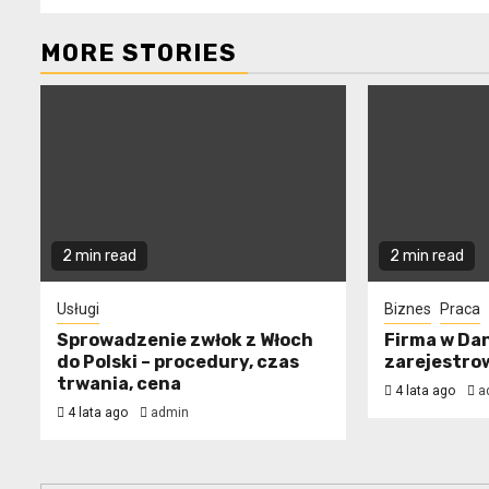
MORE STORIES
2 min read
2 min read
Usługi
Biznes
Praca
Sprowadzenie zwłok z Włoch
Firma w Dani
do Polski – procedury, czas
zarejestro
trwania, cena
4 lata ago
a
4 lata ago
admin