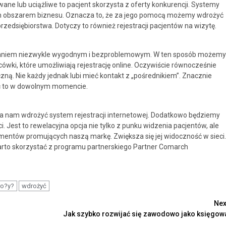
owane lub uciążliwe to pacjent skorzysta z oferty konkurencji. Systemy
m obszarem biznesu. Oznacza to, że za jego pomocą możemy wdrożyć
zedsiębiorstwa. Dotyczy to również rejestracji pacjentów na wizytę.
wiązaniem niezwykle wygodnym i bezproblemowym. W ten sposób możemy
cówki, które umożliwiają rejestrację online. Oczywiście równocześnie
ną. Nie każdy jednak lubi mieć kontakt z „pośrednikiem”. Znacznie
ić to w dowolnym momencie.
nam wdrożyć system rejestracji internetowej. Dodatkowo będziemy
 Jest to rewelacyjna opcja nie tylko z punku widzenia pacjentów, ale
 elementów promujących naszą markę. Zwiększa się jej widoczność w sieci.
warto skorzystać z programu partnerskiego Partner Comarch
o?y?
wdrożyć
Nex
Jak szybko rozwijać się zawodowo jako księgow