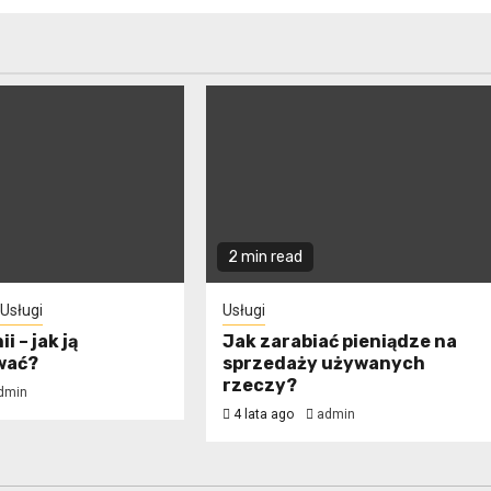
2 min read
Usługi
Usługi
i – jak ją
Jak zarabiać pieniądze na
wać?
sprzedaży używanych
rzeczy?
dmin
4 lata ago
admin