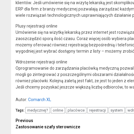
klientów. Jeśli umówienie się na wizytę lekarską jest skomplik
ERP dla firm z branży medycznej pozwalają zarządzać każdy
wiele rozwiązań technologicznych usprawniających działanie pr
Plusy rejestracji online
Umówienie się na wizytkę lekarską przez internet jest roz
zaoszczędzić sporą ilość czasu. Coraz więcej osób wybiera pla
możemy oferować również rejestrację bezpośrednią i telefonicz
wygodniej jest wybrać dostępny termin z listy – możemy zrob
Wdrożenie rejestracji online
Oprogramowanie do zarządzania placówką medyczną pozwala 
mogli go zintegrować z poszczególnymi obszarami działalności.
również placówki. Kolejną zaletą jest fakt, że jest to jeden z
Jeśli chcemy pozyskać jeszcze większą liczbę odbiorców, to 
Autor:
Comarch XL
medycznej?
online
placówce
rejestracji
system
wdr
Tags:
Continue
Previous
Zastosowanie szafy sterownicze
Reading