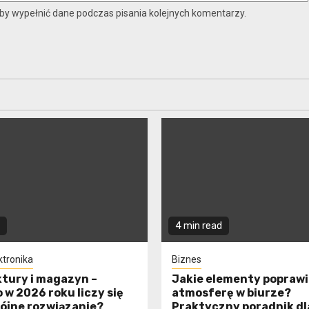
aby wypełnić dane podczas pisania kolejnych komentarzy.
4 min read
ktronika
Biznes
ktury i magazyn –
Jakie elementy poprawi
 w 2026 roku liczy się
atmosferę w biurze?
pójne rozwiązanie?
Praktyczny poradnik dl