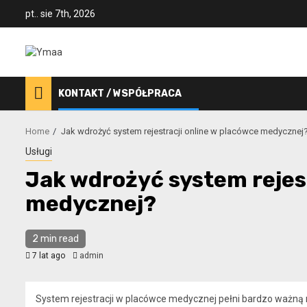
Skip
pt.. sie 7th, 2026
to
content
KONTAKT / WSPÓŁPRACA
Home
Jak wdrożyć system rejestracji online w placówce medycznej
Usługi
Jak wdrożyć system rejes
medycznej?
2 min read
7 lat ago
admin
System rejestracji w placówce medycznej pełni bardzo ważną 