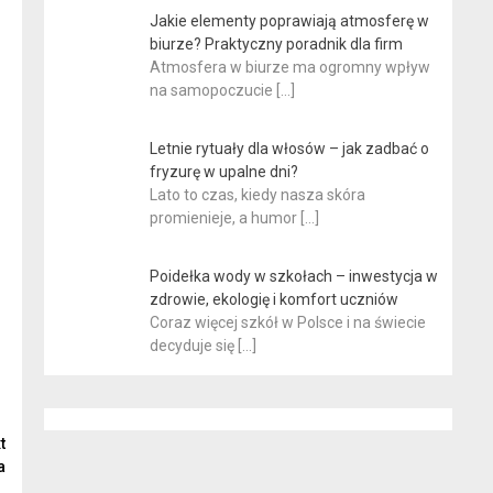
Jakie elementy poprawiają atmosferę w
biurze? Praktyczny poradnik dla firm
Atmosfera w biurze ma ogromny wpływ
na samopoczucie
[…]
Letnie rytuały dla włosów – jak zadbać o
fryzurę w upalne dni?
Lato to czas, kiedy nasza skóra
promienieje, a humor
[…]
Poidełka wody w szkołach – inwestycja w
zdrowie, ekologię i komfort uczniów
Coraz więcej szkół w Polsce i na świecie
decyduje się
[…]
t
a