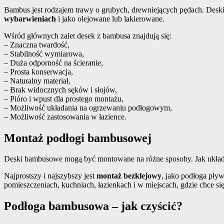
Bambus jest rodzajem trawy o grubych, drewniejących pędach. Desk
wybarwieniach
i jako olejowane lub lakierowane.
Wśród głównych zalet desek z bambusa znajdują się:
– Znaczna twardość,
– Stabilność wymiarowa,
– Duża odporność na ścieranie,
– Prosta konserwacja,
– Naturalny materiał,
– Brak widocznych sęków i słojów,
– Pióro i wpust dla prostego montażu,
– Możliwość układania na ogrzewaniu podłogowym,
– Możliwość zastosowania w łazience.
Montaż podłogi bambusowej
Deski bambusowe mogą być montowane na różne sposoby. Jak ukła
Najprostszy i najszybszy jest
montaż bezklejowy
, jako podłoga pły
pomieszczeniach, kuchniach, łazienkach i w miejscach, gdzie chce si
Podłoga bambusowa – jak czyścić?