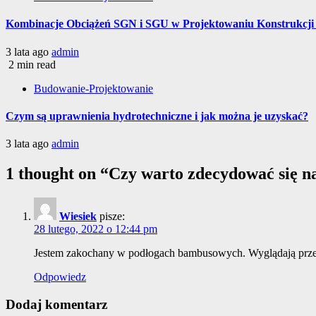
Kombinacje Obciążeń SGN i SGU w Projektowaniu Konstrukcj
3 lata ago
admin
2 min read
Budowanie-Projektowanie
Czym są uprawnienia hydrotechniczne i jak można je uzyskać?
3 lata ago
admin
1 thought on “
Czy warto zdecydować się na
Wiesiek
pisze:
28 lutego, 2022 o 12:44 pm
Jestem zakochany w podłogach bambusowych. Wyglądają prze
Odpowiedz
Dodaj komentarz