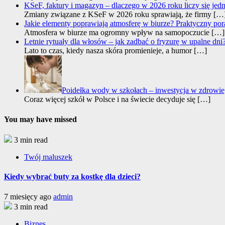
KSeF, faktury i magazyn – dlaczego w 2026 roku liczy się jed
Zmiany związane z KSeF w 2026 roku sprawiają, że firmy
[…
Jakie elementy poprawiają atmosferę w biurze? Praktyczny por
Atmosfera w biurze ma ogromny wpływ na samopoczucie
[…]
Letnie rytuały dla włosów – jak zadbać o fryzurę w upalne dni
Lato to czas, kiedy nasza skóra promienieje, a humor
[…]
Poidełka wody w szkołach – inwestycja w zdrowie,
Coraz więcej szkół w Polsce i na świecie decyduje się
[…]
You may have missed
3 min read
Twój maluszek
Kiedy wybrać buty za kostkę dla dzieci?
7 miesięcy ago
admin
3 min read
Biznes