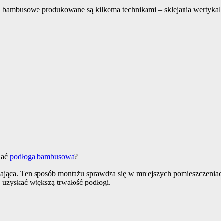
i bambusowe produkowane są kilkoma technikami – sklejania wertykal
dać
podłoga bambusowa
?
wająca. Ten sposób montażu sprawdza się w mniejszych pomieszczenia
ę uzyskać większą trwałość podłogi.