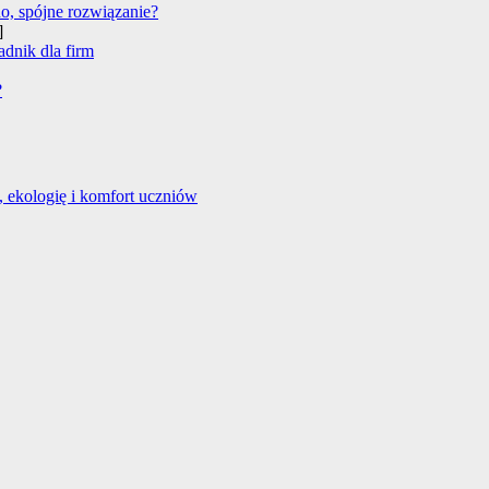
no, spójne rozwiązanie?
]
adnik dla firm
?
 ekologię i komfort uczniów