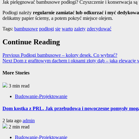
Jak pielęgnować bambusowe podłogi? Czyszczenie i konserwacja są 
Podłogi należy
regularnie zamiatać lub odkurzać i myć dedyko
delikatny papier ścierny, a potem pokryć miejsce olejem.
Tags:
bambusowe
podłogi
się
warto
zalety
zdecydować
Continue Reading
Previous
Podłogi bambusowe – kolory desek. Co wybrać?
Next
Dom z grafitowym dachem i oknami złoty dąb – jaką elewację 
More Stories
3 min read
Budowanie-Projektowanie
Dom kostka z PRL. Jak przebudowa i nowoczesne pomysły mog
2 lata ago
admin
2 min read
Budowanie-Projektowanie