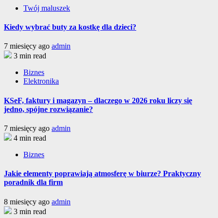
Twój maluszek
Kiedy wybrać buty za kostkę dla dzieci?
7 miesięcy ago
admin
3 min read
Biznes
Elektronika
KSeF, faktury i magazyn – dlaczego w 2026 roku liczy się
jedno, spójne rozwiązanie?
7 miesięcy ago
admin
4 min read
Biznes
Jakie elementy poprawiają atmosferę w biurze? Praktyczny
poradnik dla firm
8 miesięcy ago
admin
3 min read