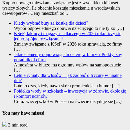
Kupno nowego mieszkania związane jest z wydatkiem kilkuset
tysięcy złotych. Ile obecnie kosztują mieszkania u wrocławskich
deweloperów? Ceny mieszkań od...
Kiedy wybrać buty za kostkę dla dzieci?
Wybór odpowiedniego obuwia dziecięcego to nie tylko
[…]
KSeF, faktury i magazyn – dlaczego w 2026 roku liczy się
jedno, spójne rozwiązanie?
Zmiany związane z KSeF w 2026 roku sprawiają, że firmy
[…]
Jakie elementy poprawiają atmosferę w biurze? Praktyczny
poradnik dla firm
Atmosfera w biurze ma ogromny wpływ na samopoczucie
[…]
Letnie rytuały dla włosów – jak zadbać o fryzurę w upalne
dni?
Lato to czas, kiedy nasza skóra promienieje, a humor
[…]
Poidełka wody w szkołach – inwestycja w zdrowie, ekologię
i komfort uczniów
Coraz więcej szkół w Polsce i na świecie decyduje się
[…]
You may have missed
3 min read