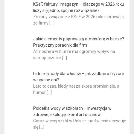
KSeF, faktury i magazyn – dlaczego w 2026 roku
liczy się jedno, spójne rozwiązanie?
Zmiany związane z KSeF w 2026 roku sprawiają,
że firmy
[…]
Jakie elementy poprawiają atmosferę w biurze?
Praktyczny poradnik dla firm
Atmosfera w biurze ma ogromny wpływ na
samopoczucie
[…]
Letnie rytuały dla włosów – jak zadbać o fryzurę
w upalne dni?
Lato to czas, kiedy nasza skóra promienieje, a
humor
[…]
Poidełka wody w szkołach – inwestycja w
zdrowie, ekologię i komfort uczniów
Coraz więcej szkół w Polsce i na świecie decyduje
się
[…]