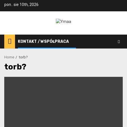
Skip
pon.. sie 10th, 2026
to
content
KONTAKT / WSPÓŁPRACA
Home
torb?
torb?