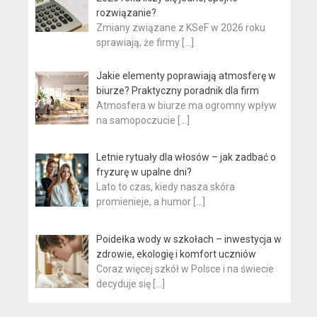
rozwiązanie?
Zmiany związane z KSeF w 2026 roku
sprawiają, że firmy
[…]
Jakie elementy poprawiają atmosferę w
biurze? Praktyczny poradnik dla firm
Atmosfera w biurze ma ogromny wpływ
na samopoczucie
[…]
Letnie rytuały dla włosów – jak zadbać o
fryzurę w upalne dni?
Lato to czas, kiedy nasza skóra
promienieje, a humor
[…]
Poidełka wody w szkołach – inwestycja w
zdrowie, ekologię i komfort uczniów
Coraz więcej szkół w Polsce i na świecie
decyduje się
[…]