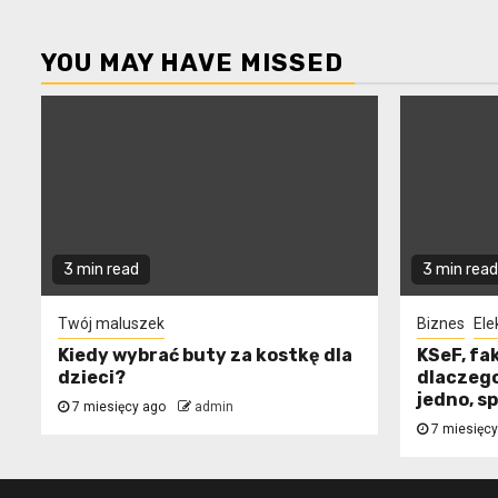
YOU MAY HAVE MISSED
3 min read
3 min read
Twój maluszek
Biznes
Ele
Kiedy wybrać buty za kostkę dla
KSeF, fa
dzieci?
dlaczego
jedno, s
7 miesięcy ago
admin
7 miesięc