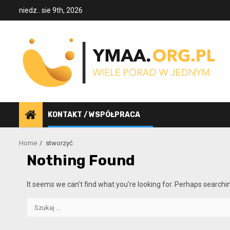
Skip
niedz.. sie 9th, 2026
to
content
KONTAKT / WSPÓŁPRACA
Home
stworzyć
Nothing Found
It seems we can’t find what you’re looking for. Perhaps searchi
Szukaj: