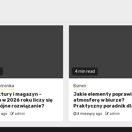
4 min read
ktronika
Biznes
ktury i magazyn –
Jakie elementy poprawi
 w 2026 roku liczy się
atmosferę w biurze?
pójne rozwiązanie?
Praktyczny poradnik dl
y ago
admin
8 miesięcy ago
admin