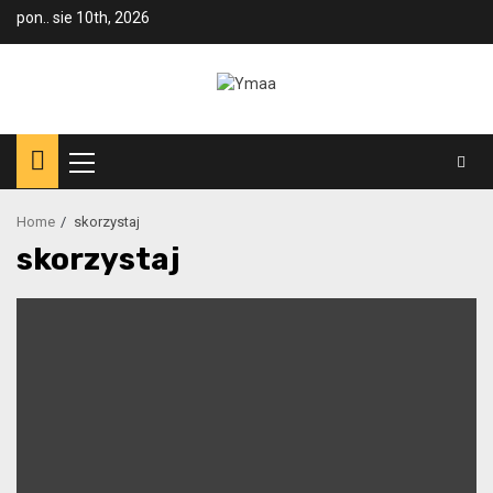
Skip
pon.. sie 10th, 2026
to
content
Primary
Menu
Home
skorzystaj
skorzystaj