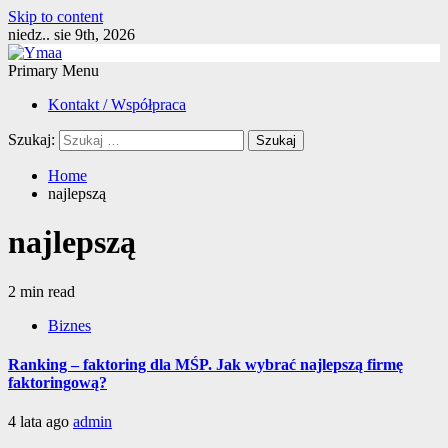
Skip to content
niedz.. sie 9th, 2026
Primary Menu
Kontakt / Współpraca
Szukaj:
Home
najlepszą
najlepszą
2 min read
Biznes
Ranking – faktoring dla MŚP. Jak wybrać najlepszą firmę
faktoringową?
4 lata ago
admin