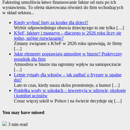
Faktoring umożliwia łatwe finansowanie faktur od razu po ich
wystawieniu. To oferta skierowana również do firm wchodzących
w skład sektora...
Kiedy wybrać buty za kostkę dla dzieci?
Wybór odpowiedniego obuwia dziecięcego to nie tylko
[…]
KSeF, faktury i magazyn – dlaczego w 2026 roku liczy się
jedno, spójne rozwiązanie?
Zmiany związane z KSeF w 2026 roku sprawiają, że firmy
[…]
Jakie elementy poprawiają atmosferę w biurze? Praktyczny
poradnik dla firm
Atmosfera w biurze ma ogromny wpływ na samopoczucie
[…]
Letnie rytuały dla włosów – jak zadbać o fryzurę w upalne
dni?
Lato to czas, kiedy nasza skóra promienieje, a humor
[…]
Poidełka wody w szkołach – inwestycja w zdrowie, ekologię
i komfort uczniów
Coraz więcej szkół w Polsce i na świecie decyduje się
[…]
You may have missed
3 min read