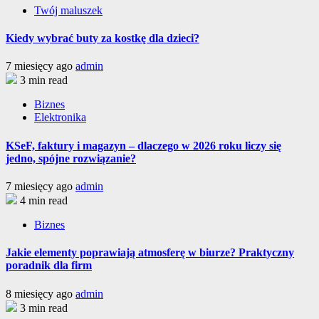
Twój maluszek
Kiedy wybrać buty za kostkę dla dzieci?
7 miesięcy ago
admin
3 min read
Biznes
Elektronika
KSeF, faktury i magazyn – dlaczego w 2026 roku liczy się
jedno, spójne rozwiązanie?
7 miesięcy ago
admin
4 min read
Biznes
Jakie elementy poprawiają atmosferę w biurze? Praktyczny
poradnik dla firm
8 miesięcy ago
admin
3 min read