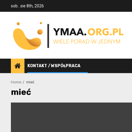
Skip
sob.. sie 8th, 2026
to
content
KONTAKT / WSPÓŁPRACA
Home
mieć
mieć