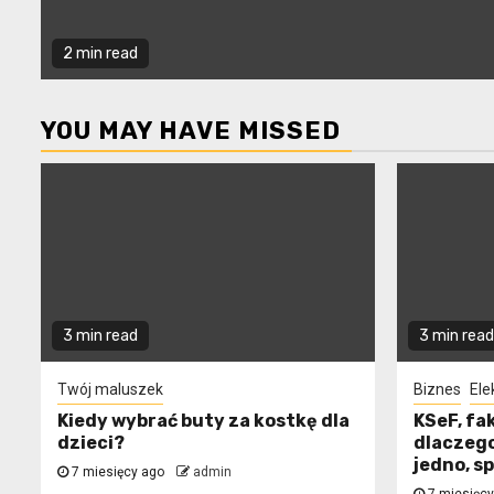
2 min read
YOU MAY HAVE MISSED
3 min read
3 min read
Twój maluszek
Biznes
Ele
Kiedy wybrać buty za kostkę dla
KSeF, fa
dzieci?
dlaczego
jedno, s
7 miesięcy ago
admin