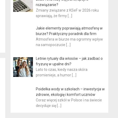
rozwiązanie?
Zmiany związane z KSeF w 2026 roku
sprawiają, że firmy
[…]
Jakie elementy poprawiają atmosferę w
biurze? Praktyczny poradnik dla firm
Atmosfera w biurze ma ogromny wpływ
na samopoczucie
[…]
Letnie rytuały dla włosów – jak zadbać o
fryzurę w upalne dni?
Lato to czas, kiedy nasza skóra
promienieje, a humor
[…]
Poidełka wody w szkołach – inwestycja w
zdrowie, ekologię i komfort uczniów
Coraz więcej szkół w Polsce i na świecie
decyduje się
[…]