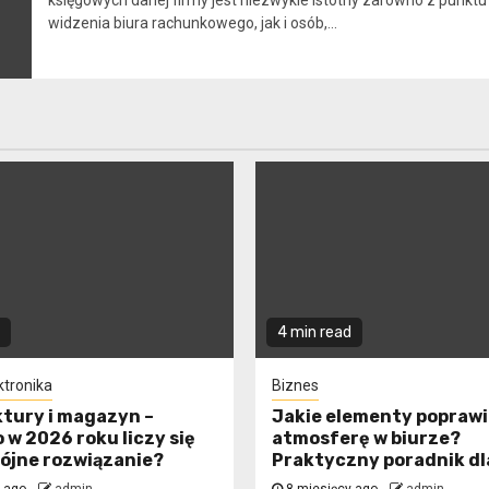
księgowych danej firmy jest niezwykle istotny zarówno z punktu
widzenia biura rachunkowego, jak i osób,...
4 min read
ktronika
Biznes
ktury i magazyn –
Jakie elementy poprawi
 w 2026 roku liczy się
atmosferę w biurze?
pójne rozwiązanie?
Praktyczny poradnik dl