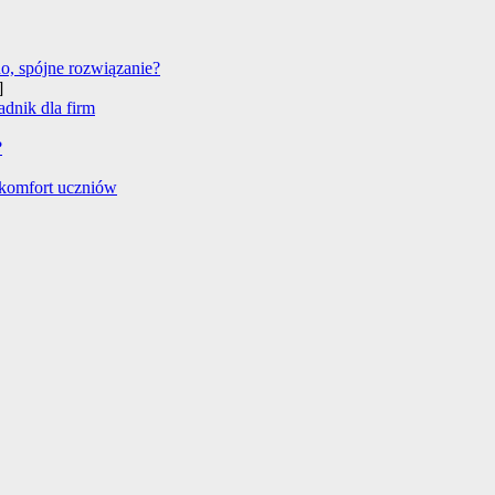
no, spójne rozwiązanie?
]
adnik dla firm
?
 komfort uczniów