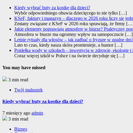
Kiedy wybrać buty za kostkę dla dzieci?
Wybór odpowiedniego obuwia dziecięcego to nie tylko
[…]
KSeF, faktury i magazyn – dlaczego w 2026 roku liczy się jed
Zmiany związane z KSeF w 2026 roku sprawiają, że firmy
[…
Jakie elementy poprawiają atmosferę w biurze? Praktyczny por
Atmosfera w biurze ma ogromny wpływ na samopoczucie
[…]
Letnie rytuały dla włosów – jak zadbać o fryzurę w upalne dni
Lato to czas, kiedy nasza skóra promienieje, a humor
[…]
Poidełka wody w szkołach – inwestycja w zdrowie, ekologię i
Coraz więcej szkół w Polsce i na świecie decyduje się
[…]
You may have missed
3 min read
Twój maluszek
Kiedy wybrać buty za kostkę dla dzieci?
7 miesięcy ago
admin
3 min read
Biznes