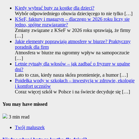
Kiedy wybrać buty za kostkę dla dzieci?
Wybór odpowiedniego obuwia dziecięcego to nie tylko
[…]
KSeF, faktury i magazyn – dlaczego w 2026 roku liczy się
jedno, spójne rozwiązanie?
Zmiany związane z KSeF w 2026 roku sprawiają, że firmy
[…]
Jakie elementy poprawiają atmosferę w biurze? Praktyczny
poradnik dla firm
Atmosfera w biurze ma ogromny wpływ na samopoczucie
[…]
Letnie rytuały dla włosów – jak zadbać o fryzurę w upalne
dni?
Lato to czas, kiedy nasza skóra promienieje, a humor
[…]
Poidełka wody w szkołach – inwestycja w zdrowie, ekologię
i komfort uczniów
Coraz więcej szkół w Polsce i na świecie decyduje się
[…]
You may have missed
3 min read
Twój maluszek