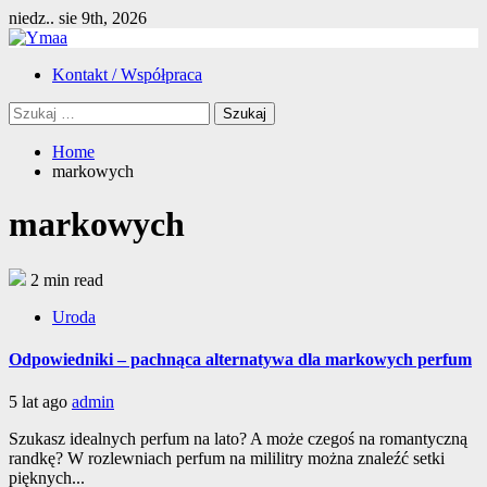
Skip
niedz.. sie 9th, 2026
to
content
Primary
Kontakt / Współpraca
Menu
Szukaj:
Home
markowych
markowych
2 min read
Uroda
Odpowiedniki – pachnąca alternatywa dla markowych perfum
5 lat ago
admin
Szukasz idealnych perfum na lato? A może czegoś na romantyczną
randkę? W rozlewniach perfum na mililitry można znaleźć setki
pięknych...