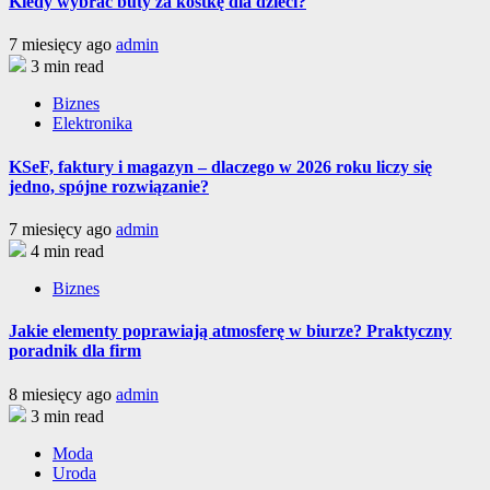
Kiedy wybrać buty za kostkę dla dzieci?
7 miesięcy ago
admin
3 min read
Biznes
Elektronika
KSeF, faktury i magazyn – dlaczego w 2026 roku liczy się
jedno, spójne rozwiązanie?
7 miesięcy ago
admin
4 min read
Biznes
Jakie elementy poprawiają atmosferę w biurze? Praktyczny
poradnik dla firm
8 miesięcy ago
admin
3 min read
Moda
Uroda