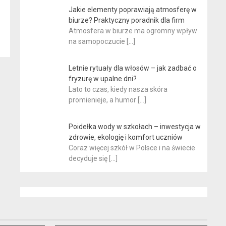
Jakie elementy poprawiają atmosferę w
biurze? Praktyczny poradnik dla firm
Atmosfera w biurze ma ogromny wpływ
na samopoczucie
[…]
Letnie rytuały dla włosów – jak zadbać o
fryzurę w upalne dni?
Lato to czas, kiedy nasza skóra
promienieje, a humor
[…]
Poidełka wody w szkołach – inwestycja w
zdrowie, ekologię i komfort uczniów
Coraz więcej szkół w Polsce i na świecie
decyduje się
[…]