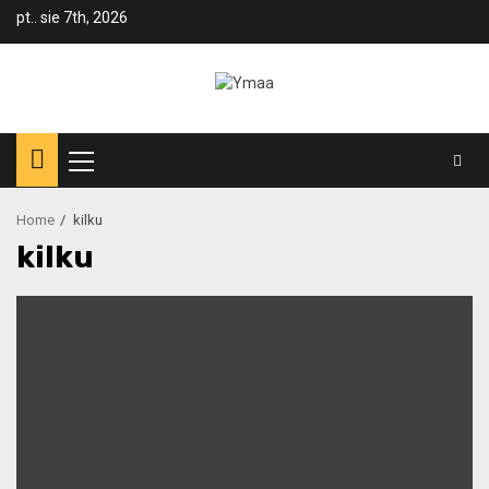
Skip
pt.. sie 7th, 2026
to
content
Primary
Menu
Home
kilku
kilku