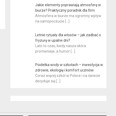
Jakie elementy poprawiają atmosferę w
biurze? Praktyczny poradnik dla firm
Atmosfera w biurze ma ogromny wpływ
na samopoczucie
[…]
Letnie rytuały dla włosów – jak zadbać o
fryzurę w upalne dni?
Lato to czas, kiedy nasza skóra
promienieje, a humor
[…]
Poidełka wody w szkołach – inwestycja w
zdrowie, ekologię i komfort uczniów
Coraz więcej szkół w Polsce i na świecie
decyduje się
[…]