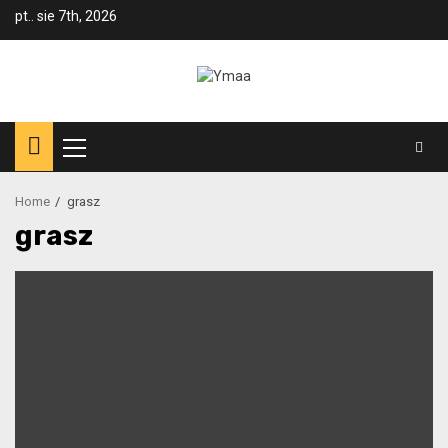
Skip
pt.. sie 7th, 2026
to
content
Primary
Menu
Home
grasz
grasz