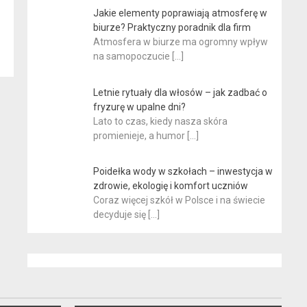
Jakie elementy poprawiają atmosferę w
biurze? Praktyczny poradnik dla firm
Atmosfera w biurze ma ogromny wpływ
na samopoczucie
[…]
Letnie rytuały dla włosów – jak zadbać o
fryzurę w upalne dni?
Lato to czas, kiedy nasza skóra
promienieje, a humor
[…]
Poidełka wody w szkołach – inwestycja w
zdrowie, ekologię i komfort uczniów
Coraz więcej szkół w Polsce i na świecie
decyduje się
[…]