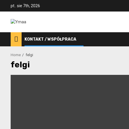
Skip
pt.. sie 7th, 2026
to
content
KONTAKT / WSPÓŁPRACA
Home
felgi
felgi