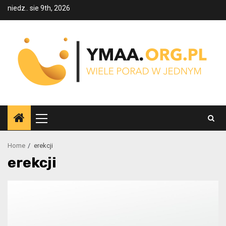
Skip
niedz.. sie 9th, 2026
to
content
Primary
Menu
Home
erekcji
erekcji