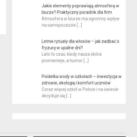
Jakie elementy poprawiają atmosferę w
biurze? Praktyczny poradnik dla firm
Atmosfera w biurze ma ogromny wpływ
na samopoczucie
[…]
Letnie rytuały dla włosów – jak zadbać o
fryzurę w upalne dni?
Lato to czas, kiedy nasza skóra
promienieje, a humor
[…]
Poidełka wody w szkołach – inwestycja w
zdrowie, ekologię i komfort uczniów
Coraz więcej szkół w Polsce i na świecie
decyduje się
[…]