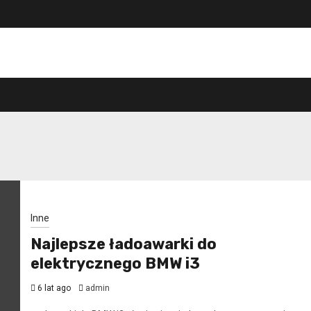
Inne
Najlepsze ładoawarki do
elektrycznego BMW i3
6 lat ago
admin