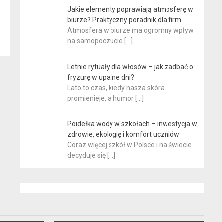
Jakie elementy poprawiają atmosferę w
biurze? Praktyczny poradnik dla firm
Atmosfera w biurze ma ogromny wpływ
na samopoczucie
[…]
Letnie rytuały dla włosów – jak zadbać o
fryzurę w upalne dni?
Lato to czas, kiedy nasza skóra
promienieje, a humor
[…]
Poidełka wody w szkołach – inwestycja w
zdrowie, ekologię i komfort uczniów
Coraz więcej szkół w Polsce i na świecie
decyduje się
[…]