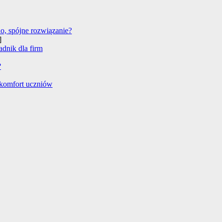
no, spójne rozwiązanie?
]
adnik dla firm
?
 komfort uczniów