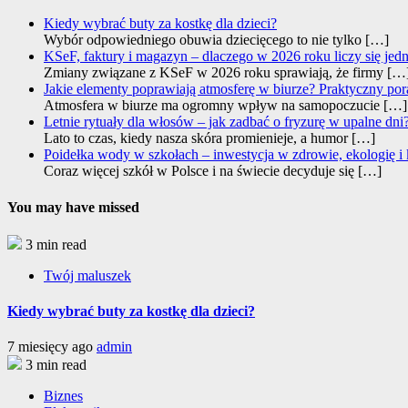
Kiedy wybrać buty za kostkę dla dzieci?
Wybór odpowiedniego obuwia dziecięcego to nie tylko
[…]
KSeF, faktury i magazyn – dlaczego w 2026 roku liczy się jed
Zmiany związane z KSeF w 2026 roku sprawiają, że firmy
[…
Jakie elementy poprawiają atmosferę w biurze? Praktyczny por
Atmosfera w biurze ma ogromny wpływ na samopoczucie
[…]
Letnie rytuały dla włosów – jak zadbać o fryzurę w upalne dni
Lato to czas, kiedy nasza skóra promienieje, a humor
[…]
Poidełka wody w szkołach – inwestycja w zdrowie, ekologię i
Coraz więcej szkół w Polsce i na świecie decyduje się
[…]
You may have missed
3 min read
Twój maluszek
Kiedy wybrać buty za kostkę dla dzieci?
7 miesięcy ago
admin
3 min read
Biznes