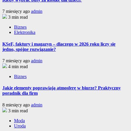
7 miesięcy ago
admin
3 min read
Biznes
Elektronika
KSeF, faktury i magazyn – dlaczego w 2026 roku liczy się
jedno, spójne rozwiązanie?
7 miesięcy ago
admin
4 min read
Biznes
Jakie elementy poprawiają atmosferę w biurze? Praktyczny
poradnik dla firm
8 miesięcy ago
admin
3 min read
Moda
Uroda