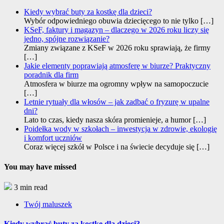
Kiedy wybrać buty za kostkę dla dzieci?
Wybór odpowiedniego obuwia dziecięcego to nie tylko
[…]
KSeF, faktury i magazyn – dlaczego w 2026 roku liczy się
jedno, spójne rozwiązanie?
Zmiany związane z KSeF w 2026 roku sprawiają, że firmy
[…]
Jakie elementy poprawiają atmosferę w biurze? Praktyczny
poradnik dla firm
Atmosfera w biurze ma ogromny wpływ na samopoczucie
[…]
Letnie rytuały dla włosów – jak zadbać o fryzurę w upalne
dni?
Lato to czas, kiedy nasza skóra promienieje, a humor
[…]
Poidełka wody w szkołach – inwestycja w zdrowie, ekologię
i komfort uczniów
Coraz więcej szkół w Polsce i na świecie decyduje się
[…]
You may have missed
3 min read
Twój maluszek
Kiedy wybrać buty za kostkę dla dzieci?