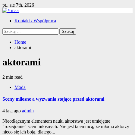
Skip
pt.. sie 7th, 2026
to
content
Primary
Kontakt / Współpraca
Menu
Szukaj:
Home
aktorami
aktorami
2 min read
Moda
Sceny miłosne a wyzwania stojące przed aktorami
4 lata ago
admin
Nieodłącznym elementem nauki aktorstwa jest umiejętne
"rozegranie" scen miłosnych. Nie jest tajemnicą, że młodzi aktorzy
nieco się ich boją, dlatego...